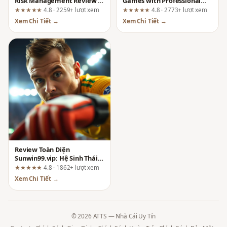
Risk Management Review of
Games with Professional
the Latest Releases and
Dealers at mm88.observer
★★★★★
4.8 · 2259+ lượt xem
★★★★★
4.8 · 2773+ lượt xem
Hype
Xem Chi Tiết →
Xem Chi Tiết →
Review Toàn Diện
Sunwin99.vip: Hệ Sinh Thái
Casino, Poker Và Game Đổi
★★★★★
4.8 · 1862+ lượt xem
Thưởng Dưới Góc Nhìn UX
Xem Chi Tiết →
© 2026 ATTS — Nhà Cái Uy Tín