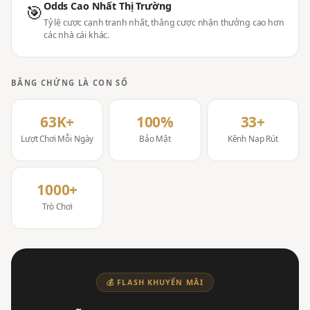
Odds Cao Nhất Thị Trường
🎯
Tỷ lệ cược cạnh tranh nhất, thắng cược nhận thưởng cao hơn
các nhà cái khác.
BẰNG CHỨNG LÀ CON SỐ
63K+
100%
33+
Lượt Chơi Mỗi Ngày
Bảo Mật
Kênh Nạp Rút
1000+
Trò Chơi
💰 FLASH KHUYẾN MÃI