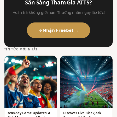
Sẵn Sàng Tham Gia ATTS?
Hoàn trả không giới hạn. Thưởng nhận ngay lập tức!
Nhận Freebet →
TIN TỨC MỚI NHẤT
sc88.day Game Updates: A
Discover Live Blackjack