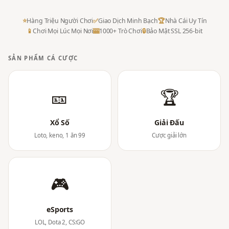
⭐
Hàng Triệu Người Chơi
✅
Giao Dịch Minh Bạch
🏆
Nhà Cái Uy Tín
📱
Chơi Mọi Lúc Mọi Nơi
🎰
1000+ Trò Chơi
🔒
Bảo Mật SSL 256-bit
SẢN PHẨM CÁ CƯỢC
🎫
🏆
Xổ Số
Giải Đấu
Loto, keno, 1 ăn 99
Cược giải lớn
🎮
eSports
LOL, Dota 2, CS:GO