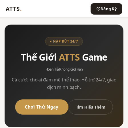
ATTS
.
Đăng Ký
♦ NẠP RÚT 24/7
Thế Giới
ATTS
Game
Hoàn Trả Không Giới Hạn
Cá cược cho ai đam mê thể thao. Hỗ trợ 24/7, giao
dịch minh bạch.
Chơi Thử Ngay
Tìm Hiểu Thêm