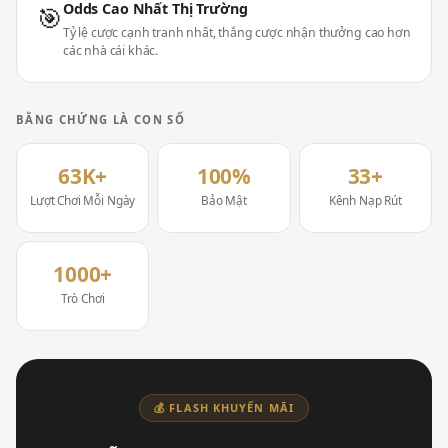
Odds Cao Nhất Thị Trường
🎯
Tỷ lệ cược cạnh tranh nhất, thắng cược nhận thưởng cao hơn
các nhà cái khác.
BẰNG CHỨNG LÀ CON SỐ
63K+
100%
33+
Lượt Chơi Mỗi Ngày
Bảo Mật
Kênh Nạp Rút
1000+
Trò Chơi
💰 FLASH KHUYẾN MÃI