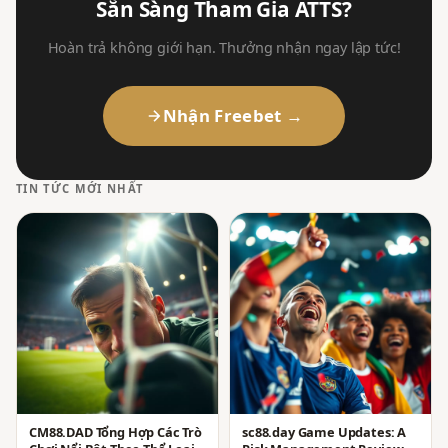
Sẵn Sàng Tham Gia ATTS?
Hoàn trả không giới hạn. Thưởng nhận ngay lập tức!
Nhận Freebet →
TIN TỨC MỚI NHẤT
CM88.DAD Tổng Hợp Các Trò
sc88.day Game Updates: A