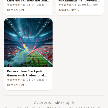
Chơi Nổi Bật Theo Thể Loại:
Risk Management Review of
Góc Nhìn Từ Người Làm
the Latest Releases and
★★★★★
4.8 · 3313+ lượt xem
★★★★★
4.8 · 2989+ lượt xem
Quản Lý Rủi Ro
Hype
Xem Chi Tiết →
Xem Chi Tiết →
Discover Live Blackjack
Games with Professional
Dealers at mm88.observer
★★★★★
4.8 · 2410+ lượt xem
Xem Chi Tiết →
© 2026 ATTS — Nhà Cái Uy Tín