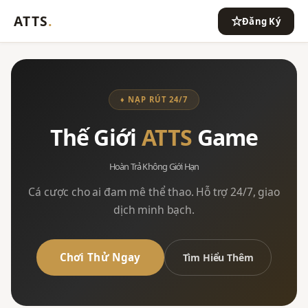
ATTS
.
Đăng Ký
♦ NẠP RÚT 24/7
Thế Giới
ATTS
Game
Hoàn Trả Không Giới Hạn
Cá cược cho ai đam mê thể thao. Hỗ trợ 24/7, giao
dịch minh bạch.
Chơi Thử Ngay
Tìm Hiểu Thêm