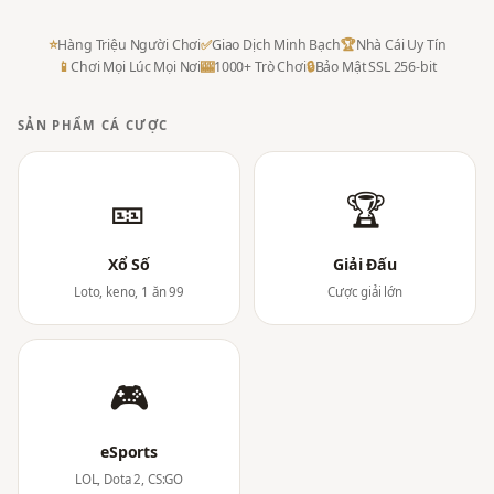
⭐
Hàng Triệu Người Chơi
✅
Giao Dịch Minh Bạch
🏆
Nhà Cái Uy Tín
📱
Chơi Mọi Lúc Mọi Nơi
🎰
1000+ Trò Chơi
🔒
Bảo Mật SSL 256-bit
SẢN PHẨM CÁ CƯỢC
🎫
🏆
Xổ Số
Giải Đấu
Loto, keno, 1 ăn 99
Cược giải lớn
🎮
eSports
LOL, Dota 2, CS:GO