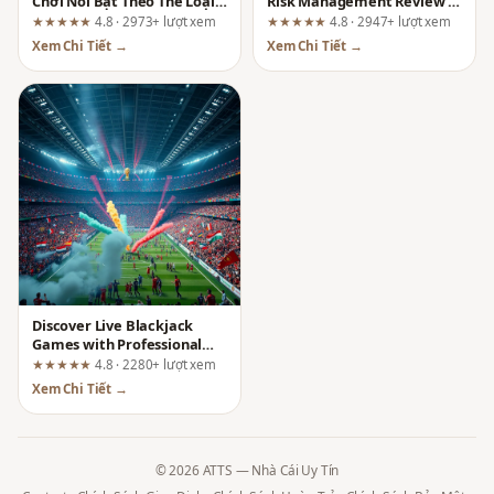
Chơi Nổi Bật Theo Thể Loại:
Risk Management Review of
Góc Nhìn Từ Người Làm
the Latest Releases and
★★★★★
4.8 · 2973+ lượt xem
★★★★★
4.8 · 2947+ lượt xem
Quản Lý Rủi Ro
Hype
Xem Chi Tiết →
Xem Chi Tiết →
Discover Live Blackjack
Games with Professional
Dealers at mm88.observer
★★★★★
4.8 · 2280+ lượt xem
Xem Chi Tiết →
© 2026 ATTS — Nhà Cái Uy Tín