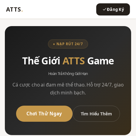
ATTS
.
Đăng Ký
♦ NẠP RÚT 24/7
Thế Giới
ATTS
Game
Hoàn Trả Không Giới Hạn
Cá cược cho ai đam mê thể thao. Hỗ trợ 24/7, giao
dịch minh bạch.
Chơi Thử Ngay
Tìm Hiểu Thêm