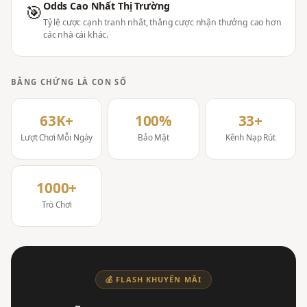
Odds Cao Nhất Thị Trường
🎯
Tỷ lệ cược cạnh tranh nhất, thắng cược nhận thưởng cao hơn
các nhà cái khác.
BẰNG CHỨNG LÀ CON SỐ
63K+
100%
33+
Lượt Chơi Mỗi Ngày
Bảo Mật
Kênh Nạp Rút
1000+
Trò Chơi
💰 FLASH KHUYẾN MÃI