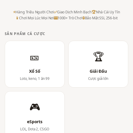
⭐
Hàng Triệu Người Chơi
✅
Giao Dịch Minh Bạch
🏆
Nhà Cái Uy Tín
📱
Chơi Mọi Lúc Mọi Nơi
🎰
1000+ Trò Chơi
🔒
Bảo Mật SSL 256-bit
SẢN PHẨM CÁ CƯỢC
🎫
🏆
Xổ Số
Giải Đấu
Loto, keno, 1 ăn 99
Cược giải lớn
🎮
eSports
LOL, Dota 2, CS:GO