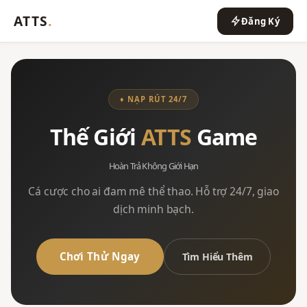
ATTS
.
Đăng Ký
♦ NẠP RÚT 24/7
Thế Giới
ATTS
Game
Hoàn Trả Không Giới Hạn
Cá cược cho ai đam mê thể thao. Hỗ trợ 24/7, giao
dịch minh bạch.
Chơi Thử Ngay
Tìm Hiểu Thêm