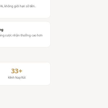
%, không giới hạn số tiền.
ng
thắng cược nhận thưởng cao hơn
33+
Kênh Nạp Rút