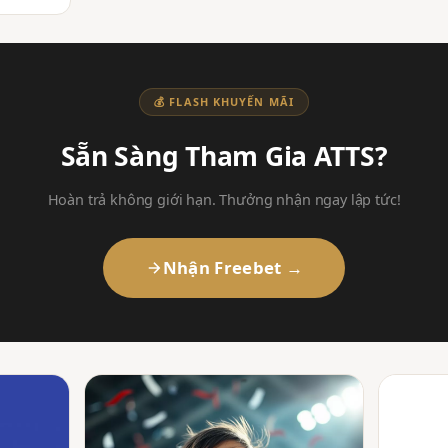
💰 FLASH KHUYẾN MÃI
Sẵn Sàng Tham Gia ATTS?
Hoàn trả không giới hạn. Thưởng nhận ngay lập tức!
Nhận Freebet →