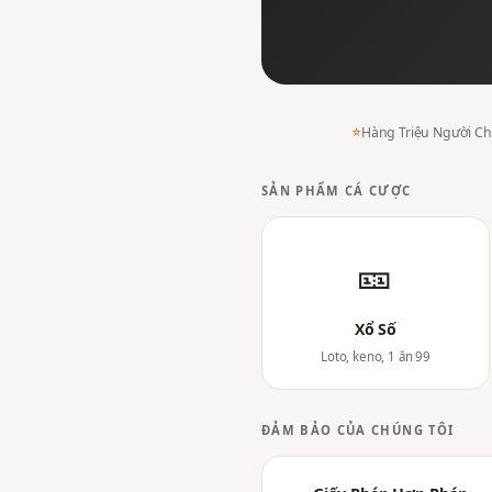
⭐
Hàng Triệu Người Ch
SẢN PHẨM CÁ CƯỢC
🎫
Xổ Số
Loto, keno, 1 ăn 99
ĐẢM BẢO CỦA CHÚNG TÔI