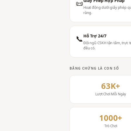
Giấy Phép Hợp Pháp
📜
Hoạt động dưới giấy phép qu
ràng.
Hỗ Trợ 24/7
📞
Đội ngũ CSKH tận tâm, trực t
đều có.
BẰNG CHỨNG LÀ CON SỐ
63K+
Lượt Chơi Mỗi Ngày
1000+
Trò Chơi