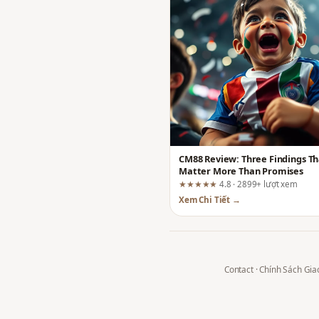
CM88 Review: Three Findings Th
Matter More Than Promises
★★★★★
4.8 · 2899+ lượt xem
Xem Chi Tiết →
Contact
·
Chính Sách Gia