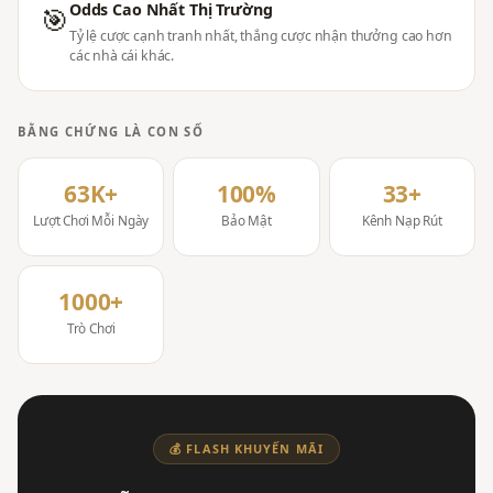
Odds Cao Nhất Thị Trường
🎯
Tỷ lệ cược cạnh tranh nhất, thắng cược nhận thưởng cao hơn
các nhà cái khác.
BẰNG CHỨNG LÀ CON SỐ
63K+
100%
33+
Lượt Chơi Mỗi Ngày
Bảo Mật
Kênh Nạp Rút
1000+
Trò Chơi
💰 FLASH KHUYẾN MÃI