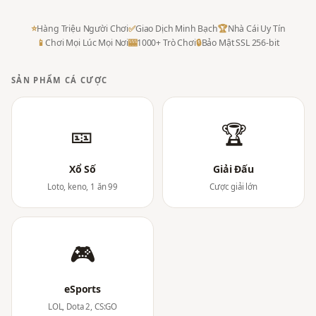
⭐
Hàng Triệu Người Chơi
✅
Giao Dịch Minh Bạch
🏆
Nhà Cái Uy Tín
📱
Chơi Mọi Lúc Mọi Nơi
🎰
1000+ Trò Chơi
🔒
Bảo Mật SSL 256-bit
SẢN PHẨM CÁ CƯỢC
🎫
🏆
Xổ Số
Giải Đấu
Loto, keno, 1 ăn 99
Cược giải lớn
🎮
eSports
LOL, Dota 2, CS:GO