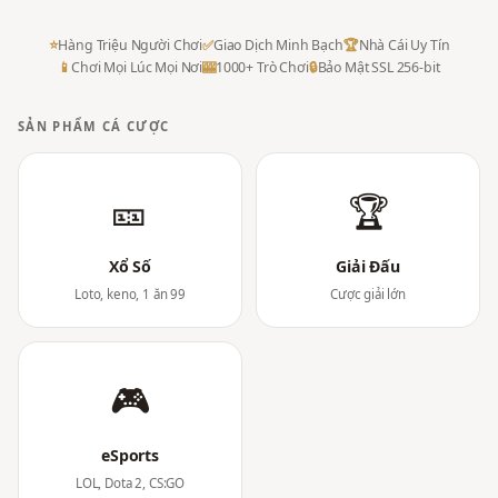
⭐
Hàng Triệu Người Chơi
✅
Giao Dịch Minh Bạch
🏆
Nhà Cái Uy Tín
📱
Chơi Mọi Lúc Mọi Nơi
🎰
1000+ Trò Chơi
🔒
Bảo Mật SSL 256-bit
SẢN PHẨM CÁ CƯỢC
🎫
🏆
Xổ Số
Giải Đấu
Loto, keno, 1 ăn 99
Cược giải lớn
🎮
eSports
LOL, Dota 2, CS:GO