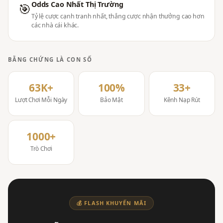
Odds Cao Nhất Thị Trường
🎯
Tỷ lệ cược cạnh tranh nhất, thắng cược nhận thưởng cao hơn
các nhà cái khác.
BẰNG CHỨNG LÀ CON SỐ
63K+
100%
33+
Lượt Chơi Mỗi Ngày
Bảo Mật
Kênh Nạp Rút
1000+
Trò Chơi
💰 FLASH KHUYẾN MÃI