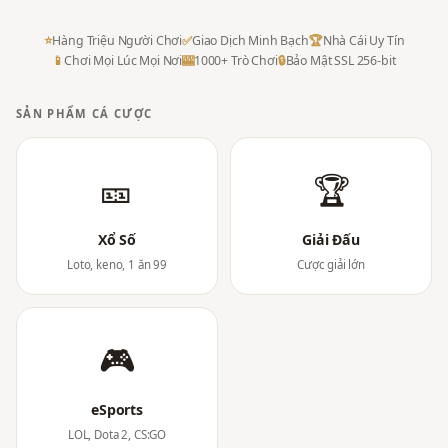
⭐
Hàng Triệu Người Chơi
✅
Giao Dịch Minh Bạch
🏆
Nhà Cái Uy Tín
📱
Chơi Mọi Lúc Mọi Nơi
🎰
1000+ Trò Chơi
🔒
Bảo Mật SSL 256-bit
SẢN PHẨM CÁ CƯỢC
🎫
🏆
Xổ Số
Giải Đấu
Loto, keno, 1 ăn 99
Cược giải lớn
🎮
eSports
LOL, Dota 2, CS:GO