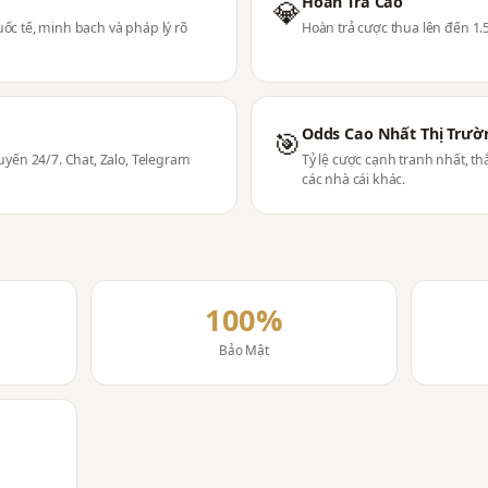
Hoàn Trả Cao
💎
ốc tế, minh bạch và pháp lý rõ
Hoàn trả cược thua lên đến 1.5
Odds Cao Nhất Thị Trườ
🎯
uyến 24/7. Chat, Zalo, Telegram
Tỷ lệ cược cạnh tranh nhất, 
các nhà cái khác.
100%
Bảo Mật