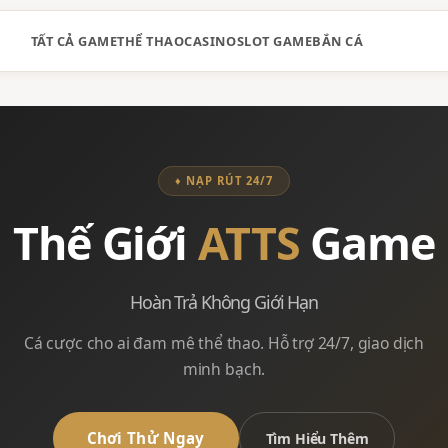
TẤT CẢ GAME
THỂ THAO
CASINO
SLOT GAME
BẮN CÁ
♦ NẠP RÚT 24/7
Thế Giới
ATTS
Game
Hoàn Trả Không Giới Hạn
Cá cược cho ai đam mê thể thao. Hỗ trợ 24/7, giao dịch
minh bạch.
Chơi Thử Ngay
Tìm Hiểu Thêm