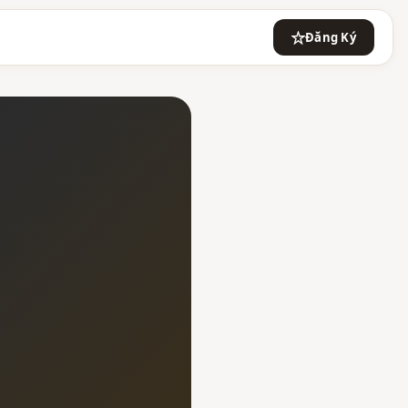
Đăng Ký