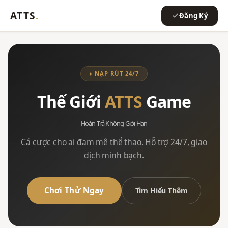
ATTS
.
Đăng Ký
♦ NẠP RÚT 24/7
Thế Giới
ATTS
Game
Hoàn Trả Không Giới Hạn
Cá cược cho ai đam mê thể thao. Hỗ trợ 24/7, giao
dịch minh bạch.
Chơi Thử Ngay
Tìm Hiểu Thêm