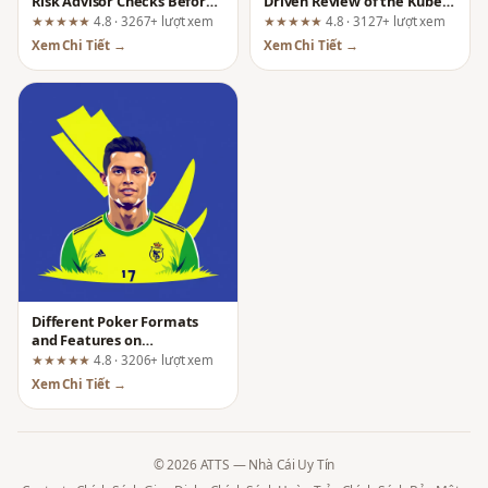
Risk Advisor Checks Before
Driven Review of the Kubet
Your First Deposit
App and What to Check
★★★★★
4.8 · 3267+ lượt xem
★★★★★
4.8 · 3127+ lượt xem
Before You Install
Xem Chi Tiết →
Xem Chi Tiết →
Different Poker Formats
and Features on
Fly88h.com: A Risk-First
★★★★★
4.8 · 3206+ lượt xem
Review
Xem Chi Tiết →
© 2026 ATTS — Nhà Cái Uy Tín