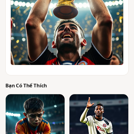
Bạn Có Thể Thích