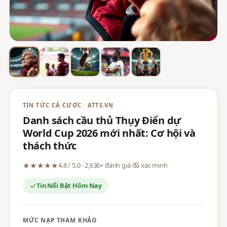
TIN TỨC CÁ CƯỢC · ATTS.VN
Danh sách cầu thủ Thụy Điển dự
World Cup 2026 mới nhất: Cơ hội và
thách thức
★★★★★
4.8 / 5.0 · 2,636+ đánh giá đã xác minh
Tin Nổi Bật Hôm Nay
MỨC NẠP THAM KHẢO