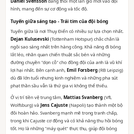
Daniel Svensson
đang thổi một làn gió mới vào đội
hình, mang đến sự cơ động và tốc độ.
Tuyến giữa sáng tạo - Trái tim của đội bóng
Tuyến giữa là nơi Thụy Điển có nhiều sự lựa chọn nhất.
Dejan Kulusevski
(Tottenham Hotspur) chắc chắn là
ngôi sao sáng nhất trên hàng công. Khả năng đi bóng
lắt léo, nhãn quan chiến thuật sắc bén và những
đường chuyền "dọn cỗ" cho đồng đội của anh là vũ khí
lợi hại nhất. Bên cạnh anh,
Emil Forsberg
(RB Leipzig)
dù đã lớn tuổi nhưng kinh nghiệm và những pha sút
phạt thần sầu vẫn là thứ gia vị không thể thiếu.
Ở vị trí tiền vệ trung tâm,
Mattias Svanberg
(VfL
Wolfsburg) và
Jens Cajuste
(Napoli) tạo thành một bộ
đôi hoàn hảo. Svanberg mạnh mẽ trong tranh chấp,
trong khi Cajuste cơ động và có khả năng thu hồi bóng
tốt. Họ là những "máy quét" thực thụ, giúp đội bóng