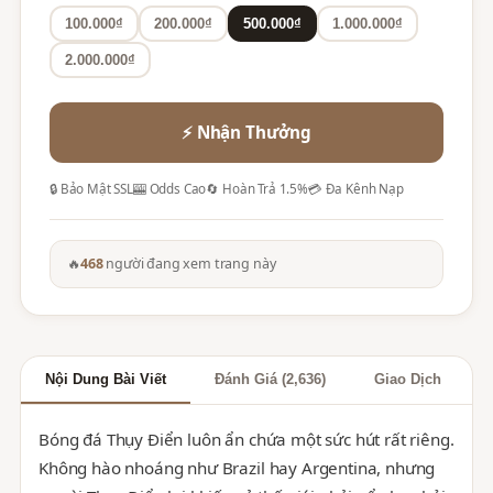
100.000₫
200.000₫
500.000₫
1.000.000₫
2.000.000₫
⚡ Nhận Thưởng
🔒 Bảo Mật SSL
🎰 Odds Cao
🔄 Hoàn Trả 1.5%
💳 Đa Kênh Nạp
🔥
468
người đang xem trang này
Nội Dung Bài Viết
Đánh Giá (2,636)
Giao Dịch
Bóng đá Thụy Điển luôn ẩn chứa một sức hút rất riêng.
Không hào nhoáng như Brazil hay Argentina, nhưng