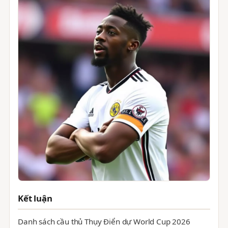
Kết luận
Danh sách cầu thủ Thụy Điển dự World Cup 2026