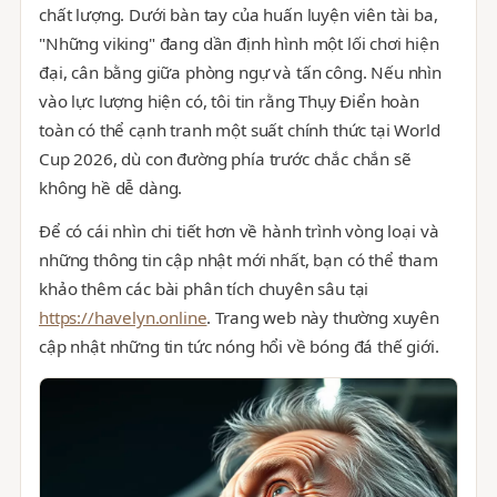
chất lượng. Dưới bàn tay của huấn luyện viên tài ba,
"Những viking" đang dần định hình một lối chơi hiện
đại, cân bằng giữa phòng ngự và tấn công. Nếu nhìn
vào lực lượng hiện có, tôi tin rằng Thụy Điển hoàn
toàn có thể cạnh tranh một suất chính thức tại World
Cup 2026, dù con đường phía trước chắc chắn sẽ
không hề dễ dàng.
Để có cái nhìn chi tiết hơn về hành trình vòng loại và
những thông tin cập nhật mới nhất, bạn có thể tham
khảo thêm các bài phân tích chuyên sâu tại
https://havelyn.online
. Trang web này thường xuyên
cập nhật những tin tức nóng hổi về bóng đá thế giới.