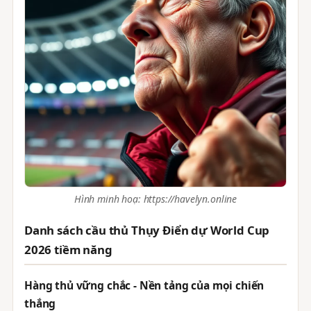
Hình minh hoạ: https://havelyn.online
Danh sách cầu thủ Thụy Điển dự World Cup
2026 tiềm năng
Hàng thủ vững chắc - Nền tảng của mọi chiến
thắng