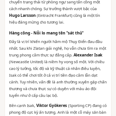
chuyển trạng thái từ phòng ngự sang tấn công một
cách nhanh chóng. Sự trưởng thành vượt bậc của
Hugo Larsson
(Eintracht Frankfurt) cũng là một tín
hiệu đáng mừng cho tương lai.
Hàng công - Nỗi lo mang tên "sát thủ"
Đây là vị trí khiến người hâm mộ Thụy Điển đau đầu
nhất. Sau khi Zlatan giải nghệ, họ vẫn chưa tìm ra một
trung phong cắm thực sự đẳng cấp.
Alexander Isak
(Newcastle United) là niềm hy vọng số một. Với chiều
cao lý tưởng, tốc độ và kỹ thuật cá nhân điêu luyện,
Isak có thể chơi tốt ở cả vị trí tiền đạo cắm lẫn dạt
cánh. Tuy nhiên, vấn đề là anh thường xuyên gặp chấn
thương và chưa thực sự có duyên với màu áo đội
tuyển như ở cấp câu lạc bộ.
Bên cạnh Isak,
Viktor Gyökeres
(Sporting CP) đang có
phong độ cực kỳ ấn tượng. Anh là một cỗ máy săn bàn