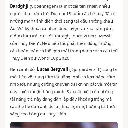
Bardghji
(Copenhagen) là một cái tên khiến nhiều
người phải trầm trồ. Dù mới 18 tuổi, cậu bé này đã có
những màn trình diễn chói sáng tại đấu trường châu
Âu. Với kỹ thuật cá nhân điêu luyện và khả năng dứt
điểm chân trái cực tốt, Bardghji được ví như "Messi
của Thụy Điển". Nếu tiếp tục phát triển đúng hướng,
cậu hoàn toàn có thể góp mặt trong danh sách cầu thủ
Thụy Điển dự World Cup 2026.
Bên cạnh đó,
Lucas Bergvall
(Djurgårdens IF) cũng là
một tiền vệ trung tâm tài năng. Anh có khả năng cầm
nhịp tốt, những đường chuyền dài chính xác và một tư
duy chiến thuật thông minh. Sự xuất hiện của những
tài năng trẻ này đang dần lấp đầy khoảng trống mà
các thế hệ đàn anh để lại, hứa hẹn một tương lai tươi
sáng cho bóng đá Thụy Điển.