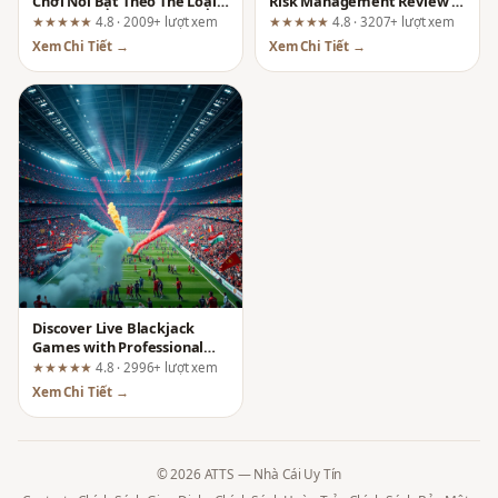
Chơi Nổi Bật Theo Thể Loại:
Risk Management Review of
Góc Nhìn Từ Người Làm
the Latest Releases and
★★★★★
4.8 · 2009+ lượt xem
★★★★★
4.8 · 3207+ lượt xem
Quản Lý Rủi Ro
Hype
Xem Chi Tiết →
Xem Chi Tiết →
Discover Live Blackjack
Games with Professional
Dealers at mm88.observer
★★★★★
4.8 · 2996+ lượt xem
Xem Chi Tiết →
© 2026 ATTS — Nhà Cái Uy Tín