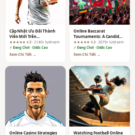
Cập Nhật Ưu Đãi Thành
Online Baccarat
Viên Mới Trên
Tournaments: A Candid
s666vietnam.com: Cách
Review of Who Should Join
★★★★★
4.8 · 2140+ lượt xem
★★★★★
4.8 · 3079+ lượt xem
Đọc Điều Khoản Để Không
and Who Should Pass
✓ Đang Chơi · Odds Cao
✓ Đang Chơi · Odds Cao
Mất Tiền
Xem Chi Tiết →
Xem Chi Tiết →
Online Casino Strategies
Watching Football Online