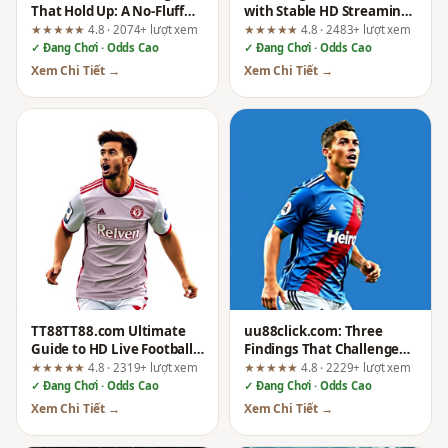
That Hold Up: A No-Fluff
with Stable HD Streaming
Playbook for New Players
at MU88.Global: A Risk-
★★★★★
4.8 · 2074+ lượt xem
★★★★★
4.8 · 2483+ lượt xem
Advised Assessment
✓ Đang Chơi · Odds Cao
✓ Đang Chơi · Odds Cao
Xem Chi Tiết →
Xem Chi Tiết →
TT88TT88.com Ultimate
uu88click.com: Three
Guide to HD Live Football
Findings That Challenge
Streaming, Daily Fixtures,
the “Ultimate Live
★★★★★
4.8 · 2319+ lượt xem
★★★★★
4.8 · 2229+ lượt xem
Match Highlights, Live
Football Streaming”
✓ Đang Chơi · Odds Cao
✓ Đang Chơi · Odds Cao
Scores and Worldwide
Promise
Xem Chi Tiết →
Xem Chi Tiết →
Soccer Coverage