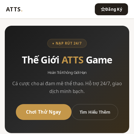
ATTS
.
Đăng Ký
♦ NẠP RÚT 24/7
Thế Giới
ATTS
Game
Hoàn Trả Không Giới Hạn
Cá cược cho ai đam mê thể thao. Hỗ trợ 24/7, giao
dịch minh bạch.
Chơi Thử Ngay
Tìm Hiểu Thêm