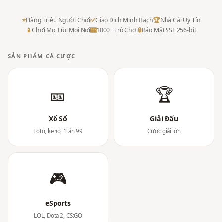
⭐
Hàng Triệu Người Chơi
✅
Giao Dịch Minh Bạch
🏆
Nhà Cái Uy Tín
📱
Chơi Mọi Lúc Mọi Nơi
🎰
1000+ Trò Chơi
🔒
Bảo Mật SSL 256-bit
SẢN PHẨM CÁ CƯỢC
🎫
🏆
Xổ Số
Giải Đấu
Loto, keno, 1 ăn 99
Cược giải lớn
🎮
eSports
LOL, Dota 2, CS:GO